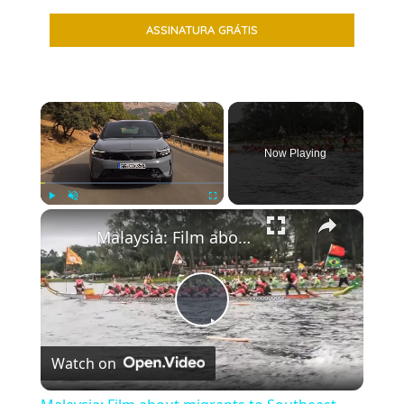
×
Now Playing
×
Play
Unmute
Fullscreen
Malaysia: Film about migrants to Southeast Asia resonates in Malaysia.
Play
Watch on
Video