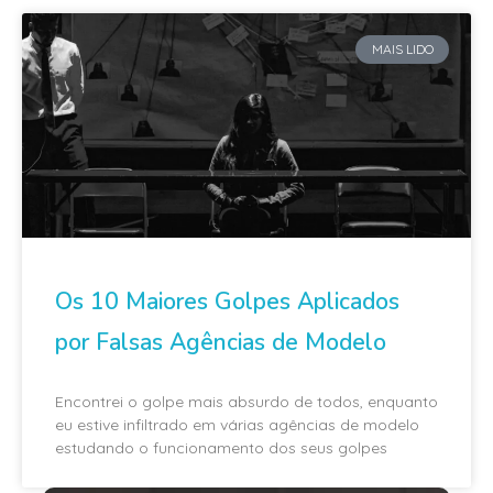
MAIS LIDO
Os 10 Maiores Golpes Aplicados
por Falsas Agências de Modelo
Encontrei o golpe mais absurdo de todos, enquanto
eu estive infiltrado em várias agências de modelo
estudando o funcionamento dos seus golpes