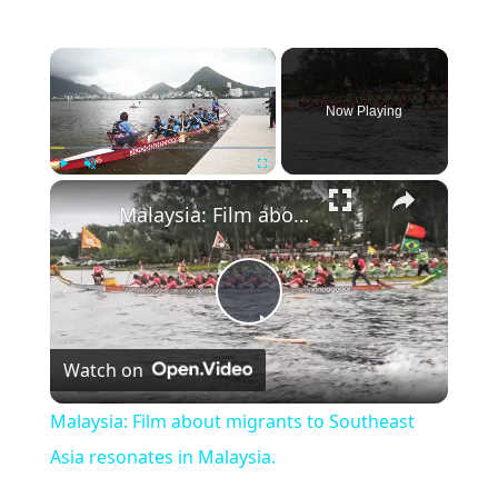
×
Now Playing
×
Play
Unmute
Fullscreen
Malaysia: Film about migrants to Southeast Asia resonates in Malaysia.
Play
Watch on
Video
Malaysia: Film about migrants to Southeast
Asia resonates in Malaysia.