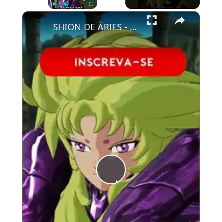
×
Play
Unmute
Fullscreen
SHION DE ÁRIES - CDZ-Soldiers' Soul #saintseiya #gaming #games #cdz #anime
Play
Video