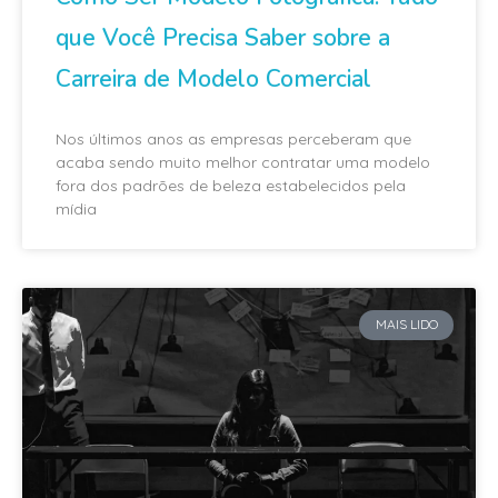
que Você Precisa Saber sobre a
Carreira de Modelo Comercial
Nos últimos anos as empresas perceberam que
acaba sendo muito melhor contratar uma modelo
fora dos padrões de beleza estabelecidos pela
mídia
MAIS LIDO