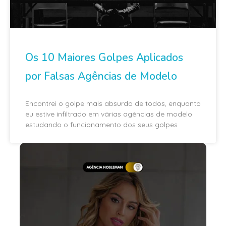
Os 10 Maiores Golpes Aplicados
por Falsas Agências de Modelo
Encontrei o golpe mais absurdo de todos, enquanto
eu estive infiltrado em várias agências de modelo
estudando o funcionamento dos seus golpes