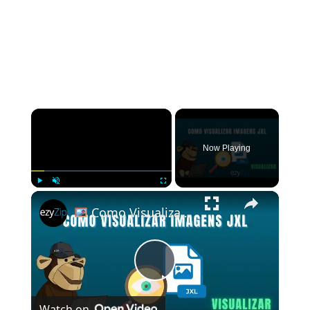
×
Now Playing
×
Play
Unmute
Fullscreen
Como Visualizar Arquivos JXL Online Gratuitamente | Sem Necessidade De Instalação De Software
Play
Watch on