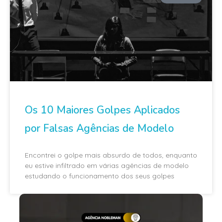
Os 10 Maiores Golpes Aplicados
por Falsas Agências de Modelo
Encontrei o golpe mais absurdo de todos, enquanto
eu estive infiltrado em várias agências de modelo
estudando o funcionamento dos seus golpes