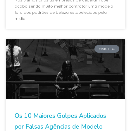
acaba sendo muito melhor contratar uma modelo
fora dos padrões de beleza estabelecidos pela
mídia
MAIS LIDO
Os 10 Maiores Golpes Aplicados
por Falsas Agências de Modelo