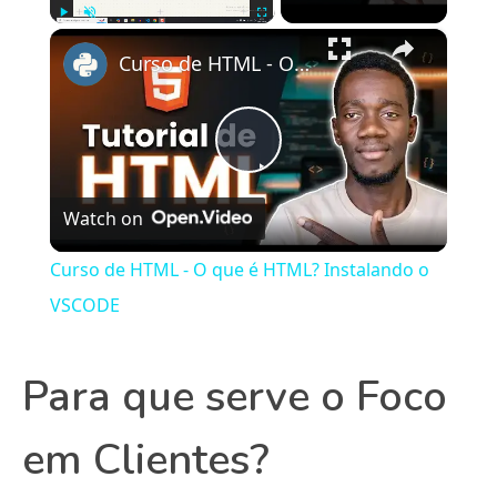
×
Play
Unmute
Fullscreen
Curso de HTML - O que é HTML? Instalando o VSCODE
Play
Watch on
Video
Curso de HTML - O que é HTML? Instalando o
VSCODE
Para que serve o Foco
em Clientes?