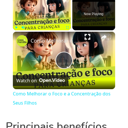
Now Playing
×
Play
Unmute
Fullscreen
Como Melhorar o Foco e a Concentração dos Seus Filhos
Play
Watch on
Video
Como Melhorar o Foco e a Concentração dos
Seus Filhos
Principais benefícios