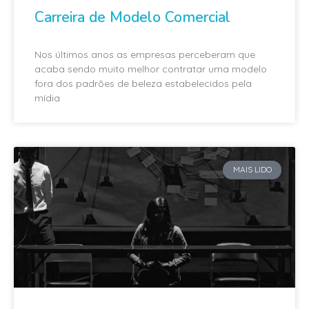
Carreira de Modelo Comercial
Nos últimos anos as empresas perceberam que
acaba sendo muito melhor contratar uma modelo
fora dos padrões de beleza estabelecidos pela
mídia
MAIS LIDO