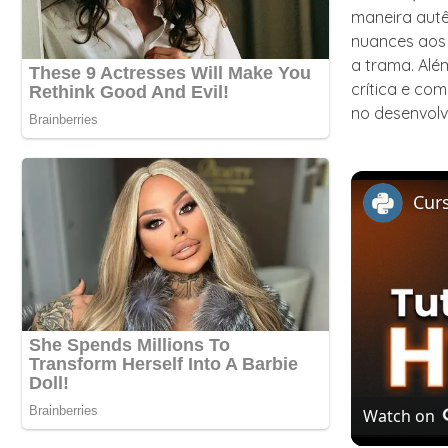
maneira autê
nuances aos
a trama. Alé
crítica e co
no desenvolv
Watch on