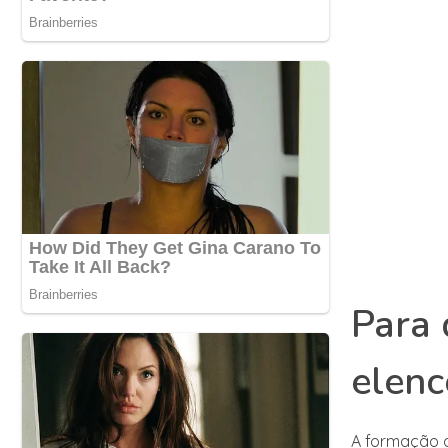
Para 
elenc
A formação d