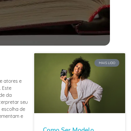
MAIS LIDO
e atores e
. Este
nde da
erpretar seu
 escolha de
lementam e
Como Ser Modelo