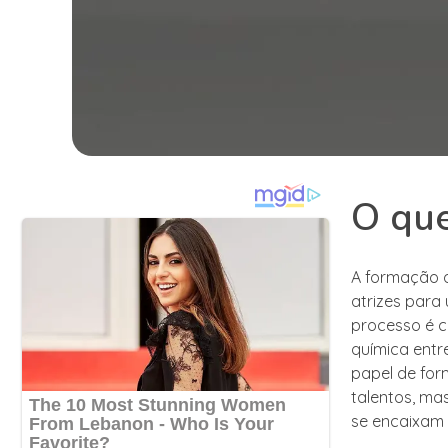
O que
A formação d
atrizes para 
processo é c
química entr
papel de for
talentos, m
se encaixam 