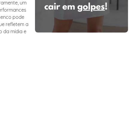
iramente, um
performances
elenco pode
ue refletem a
o da mídia e