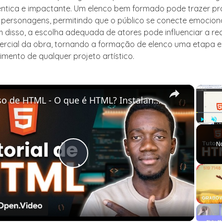
ntica e impactante. Um elenco bem formado pode trazer pr
 personagens, permitindo que o público se conecte emocio
m disso, a escolha adequada de atores pode influenciar a r
mercial da obra, tornando a formação de elenco uma etapa e
imento de qualquer projeto artístico.
×
Curso de HTML - O que é HTML? Instalando o VSCODE
Play
Unm
N
Play
Video