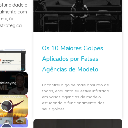
ofundidade e
nalmente com
ecepção
stratégica
Os 10 Maiores Golpes
×
Aplicados por Falsas
Agências de Modelo
ute
Fullscreen
ow Playing
Encontrei o golpe mais absurdo de
todos, enquanto eu estive infiltrado
em várias agências de modelo
estudando o funcionamento dos
seus golpes