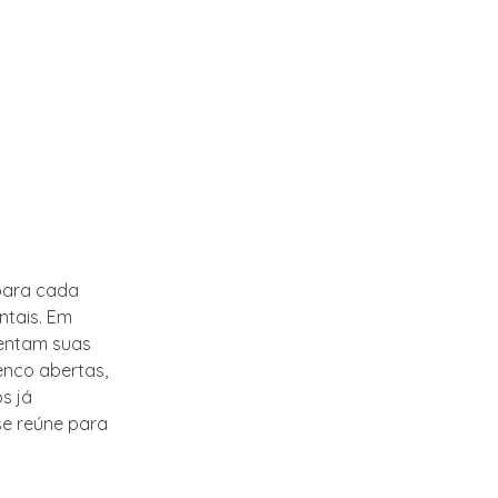
para cada
ntais. Em
sentam suas
enco abertas,
s já
se reúne para