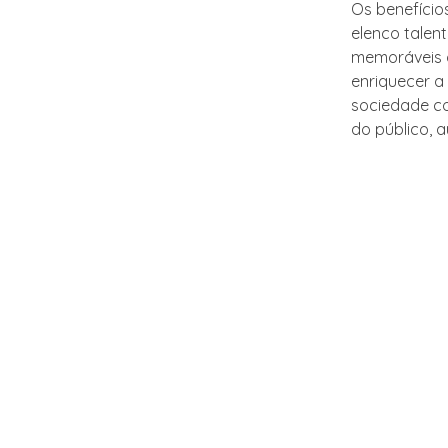
Os benefício
elenco talen
memoráveis q
enriquecer a 
sociedade co
do público, 