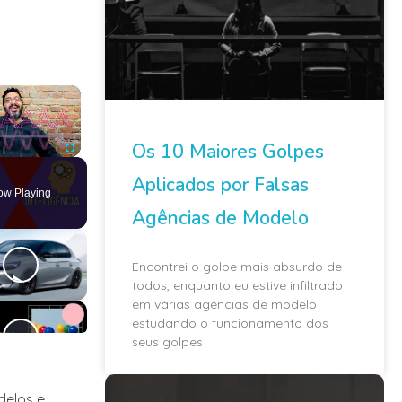
×
Os 10 Maiores Golpes
ute
Fullscreen
Aplicados por Falsas
ow Playing
Agências de Modelo
Encontrei o golpe mais absurdo de
todos, enquanto eu estive infiltrado
em várias agências de modelo
estudando o funcionamento dos
seus golpes
delos e