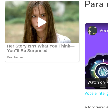
Para 
Você
Watch on
Você é inteli
A fotogenia 