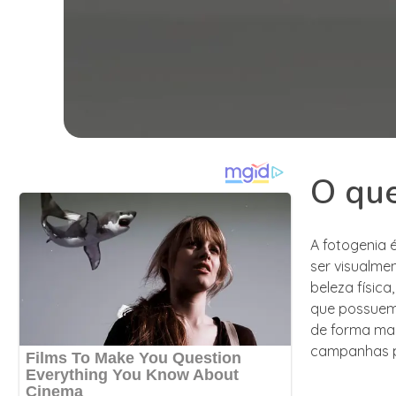
O que
A fotogenia 
ser visualme
beleza físic
que possuem 
de forma mai
campanhas pub