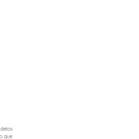
odelos
do que