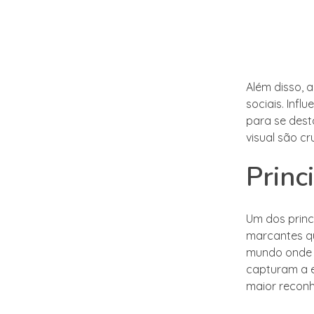
Além disso, a
sociais. Infl
para se des
visual são c
Princ
Um dos princ
marcantes q
mundo onde 
capturam a 
maior reconh