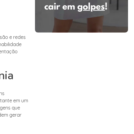
isão e redes
habilidade
sentação
nia
ns
rtante em um
agens que
dem gerar