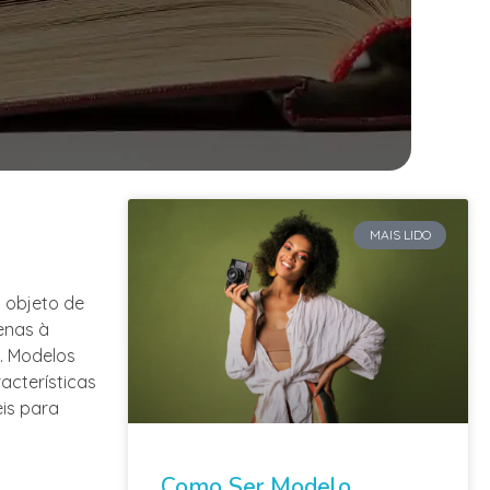
MAIS LIDO
 objeto de
enas à
. Modelos
cterísticas
is para
Como Ser Modelo