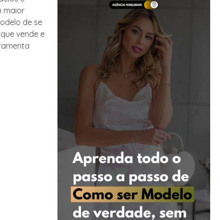
m maior
modelo de se
 que vende e
rramenta