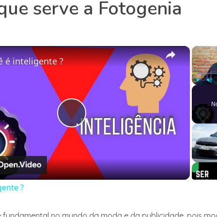
que serve a Fotogenia
×
 é inteligente ?
Play
Unm
N
Play
Video
gente ?
é fundamental no mundo da moda e da publicidade, pois mo