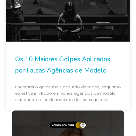
Os 10 Maiores Golpes Aplicados
por Falsas Agências de Modelo
Encontrei o golpe mais absurdo de todos, enquanto
eu estive infiltrado em várias agências de modelo
estudando o funcionamento dos seus golpes