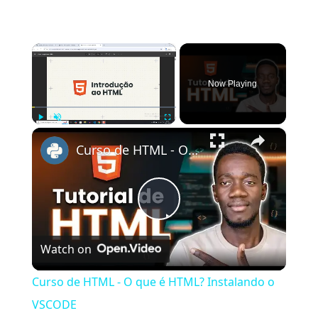
×
Now Playing
×
Play
Unmute
Fullscreen
Curso de HTML - O que é HTML? Instalando o VSCODE
Play
Watch on
Video
Curso de HTML - O que é HTML? Instalando o
VSCODE