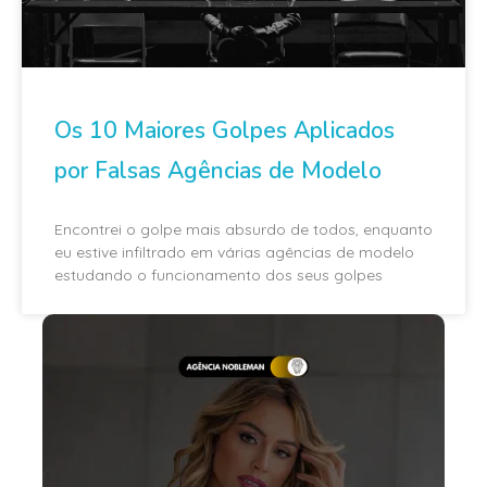
Os 10 Maiores Golpes Aplicados
por Falsas Agências de Modelo
Encontrei o golpe mais absurdo de todos, enquanto
eu estive infiltrado em várias agências de modelo
estudando o funcionamento dos seus golpes