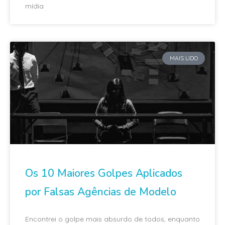
mídia
MAIS LIDO
Os 10 Maiores Golpes Aplicados
por Falsas Agências de Modelo
Encontrei o golpe mais absurdo de todos, enquanto