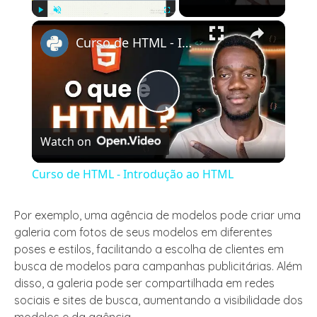
×
Play
Unmute
Fullscreen
Curso de HTML - Introdução ao HTML
Play
Watch on
Video
Curso de HTML - Introdução ao HTML
Por exemplo, uma agência de modelos pode criar uma
galeria com fotos de seus modelos em diferentes
poses e estilos, facilitando a escolha de clientes em
busca de modelos para campanhas publicitárias. Além
disso, a galeria pode ser compartilhada em redes
sociais e sites de busca, aumentando a visibilidade dos