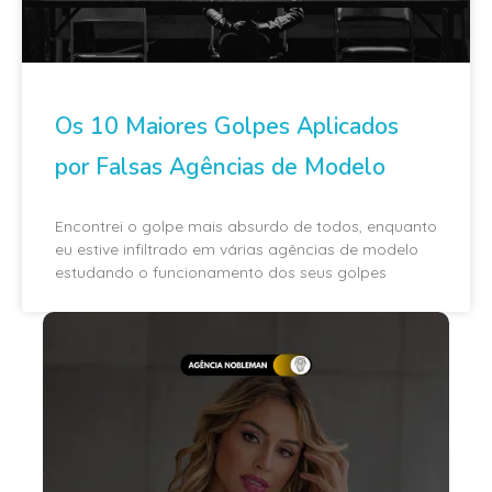
Os 10 Maiores Golpes Aplicados
por Falsas Agências de Modelo
Encontrei o golpe mais absurdo de todos, enquanto
eu estive infiltrado em várias agências de modelo
estudando o funcionamento dos seus golpes