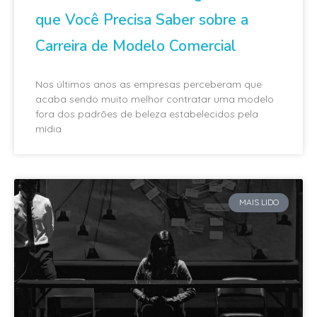
que Você Precisa Saber sobre a
Carreira de Modelo Comercial
Nos últimos anos as empresas perceberam que
acaba sendo muito melhor contratar uma modelo
fora dos padrões de beleza estabelecidos pela
mídia
MAIS LIDO