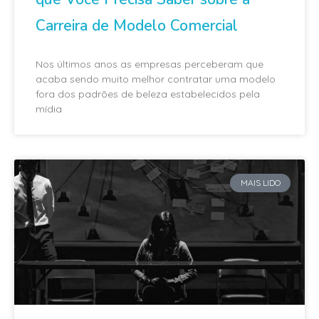
Carreira de Modelo Comercial
Nos últimos anos as empresas perceberam que
acaba sendo muito melhor contratar uma modelo
fora dos padrões de beleza estabelecidos pela
mídia
MAIS LIDO