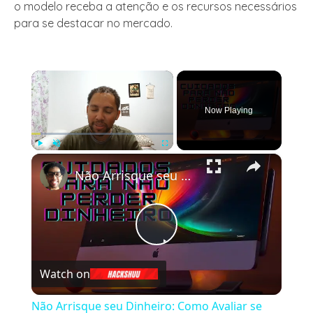
o modelo receba a atenção e os recursos necessários
para se destacar no mercado.
×
Now Playing
×
Play
Unmute
Fullscreen
Não Arrisque seu Dinheiro: Como Avaliar se uma Loja Online é Confiável!
Play
Watch on
Video
Não Arrisque seu Dinheiro: Como Avaliar se