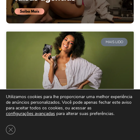
MAIS LIDO
Utilizamos cookies para lhe proporcionar uma melhor experiência
de anúncios personalizados. Você pode apenas fechar este aviso
para aceitar todos os cookies, ou acessar as
Como Ser Modelo Fotográfica: Tudo
configurações avançadas
para alterar suas preferências.
que Você Precisa Saber sobre a
Close GDPR Cookie Banner
Carreira de Modelo Comercial