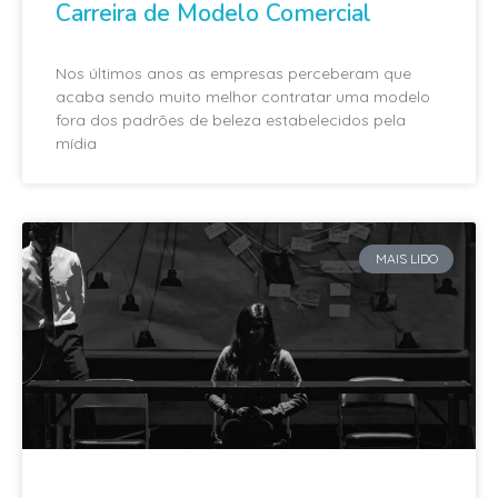
Carreira de Modelo Comercial
Nos últimos anos as empresas perceberam que
acaba sendo muito melhor contratar uma modelo
fora dos padrões de beleza estabelecidos pela
mídia
MAIS LIDO