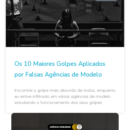
Os 10 Maiores Golpes Aplicados
por Falsas Agências de Modelo
Encontrei o golpe mais absurdo de todos, enquanto
eu estive infiltrado em várias agências de modelo
estudando o funcionamento dos seus golpes