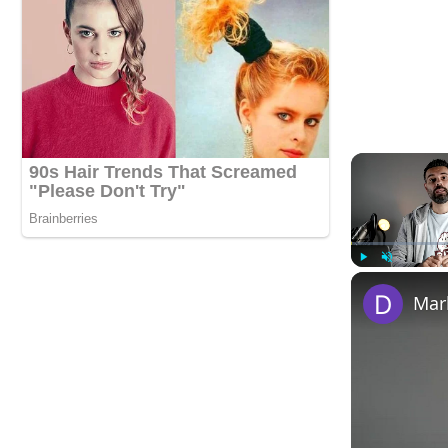
Play
Unmute
Mar