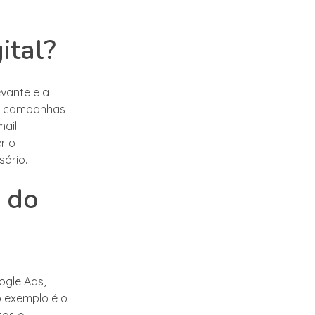
ital?
evante e a
em campanhas
mail
r o
ário.
s do
ogle Ads,
 exemplo é o