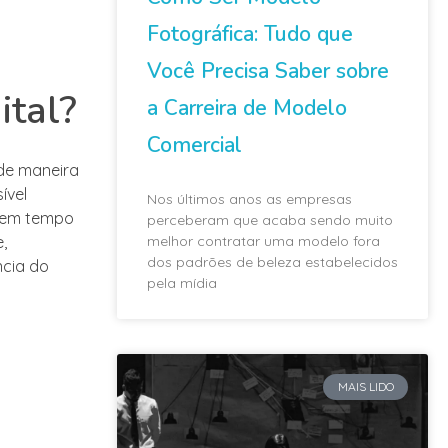
Fotográfica: Tudo que
Você Precisa Saber sobre
ital?
a Carreira de Modelo
Comercial
 de maneira
ível
Nos últimos anos as empresas
s em tempo
perceberam que acaba sendo muito
melhor contratar uma modelo fora
,
dos padrões de beleza estabelecidos
ncia do
pela mídia
MAIS LIDO