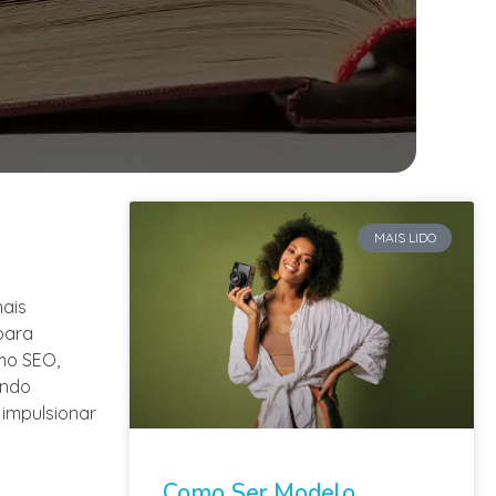
MAIS LIDO
nais
 para
mo SEO,
ando
 impulsionar
Como Ser Modelo