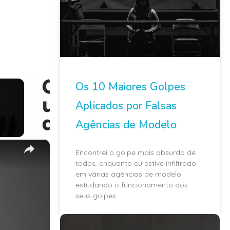
Os 10 Maiores Golpes
Aplicados por Falsas
Agências de Modelo
×
Encontrei o golpe mais absurdo de
todos, enquanto eu estive infiltrado
em várias agências de modelo
estudando o funcionamento dos
seus golpes