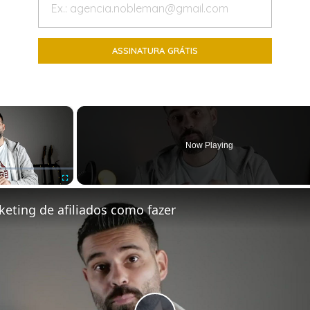
×
Now Playing
Fullscreen
keting de afiliados como fazer