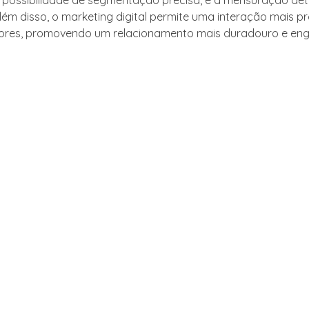
 a possibilidade de segmentação precisa, e a mensuração de
Além disso, o marketing digital permite uma interação mais 
ores, promovendo um relacionamento mais duradouro e eng