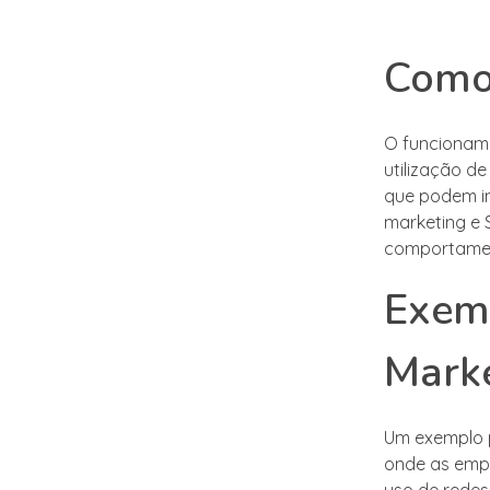
Como 
O funcioname
utilização d
que podem in
marketing e 
comportament
Exemp
Marke
Um exemplo p
onde as emp