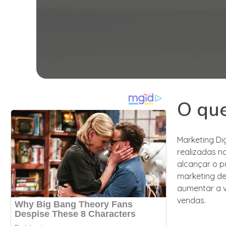
O que
Marketing Di
realizadas no
alcançar o p
marketing de 
aumentar a v
vendas.