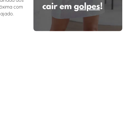
talhada dos
próxima com
ajado.