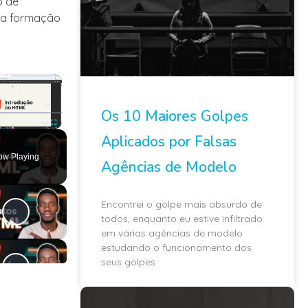
o de
a a formação
×
Os 10 Maiores Golpes
Aplicados por Falsas
ute
Fullscreen
ow Playing
Agências de Modelo
Encontrei o golpe mais absurdo de
todos, enquanto eu estive infiltrado
em várias agências de modelo
estudando o funcionamento dos
seus golpes