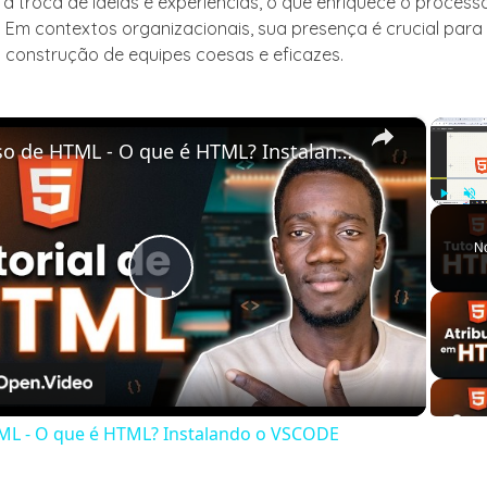
 troca de ideias e experiências, o que enriquece o process
 Em contextos organizacionais, sua presença é crucial par
 a construção de equipes coesas e eficazes.
×
Curso de HTML - O que é HTML? Instalando o VSCODE
Play
Unm
N
Play
Video
ML - O que é HTML? Instalando o VSCODE