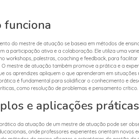
 funciona
nto do mestre de atuação se baseia em métodos de ensino
am a participação ativa e a colaboração. Ele utiliza uma var
mo workshops, palestras, coaching e feedback, para facilitar
. O mestre de atuação também promove a prática e a expe
ue os aprendizes apliquem o que aprenderam em situações r
ática é fundamental para solidificar o conhecimento e des
críticas, como resolução de problemas e pensamento crítico.
los e aplicações práticas
prático da atuação de um mestre de atuação pode ser ob
ucacionais, onde professores experientes orientam novos 
do métodos de ensino eficazes e estratégias de gestão de s