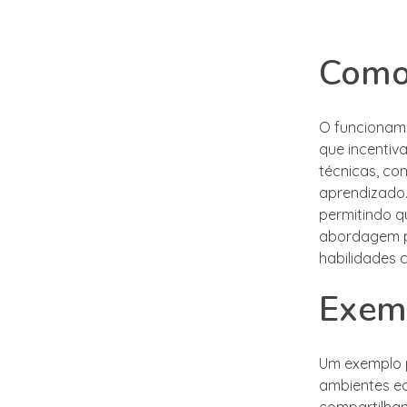
Como
O funcioname
que incentiv
técnicas, co
aprendizado
permitindo q
abordagem pr
habilidades 
Exemp
Um exemplo 
ambientes ed
compartilhan