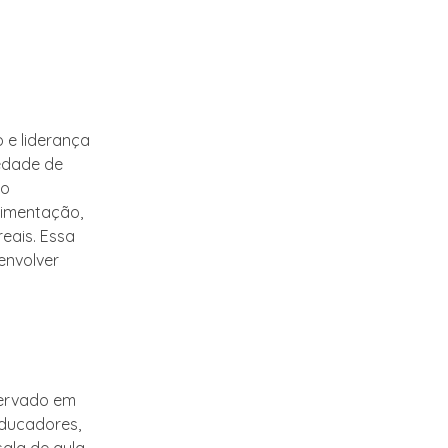
 e liderança
iedade de
 o
rimentação,
eais. Essa
envolver
servado em
educadores,
ala de aula.