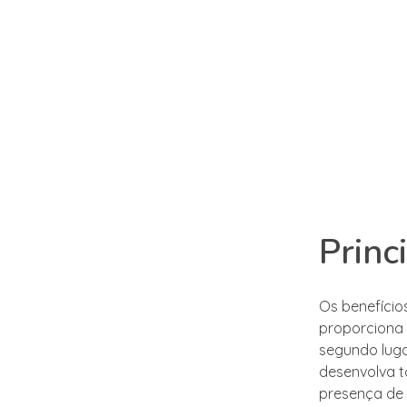
Princ
Os benefício
proporciona 
segundo luga
desenvolva t
presença de