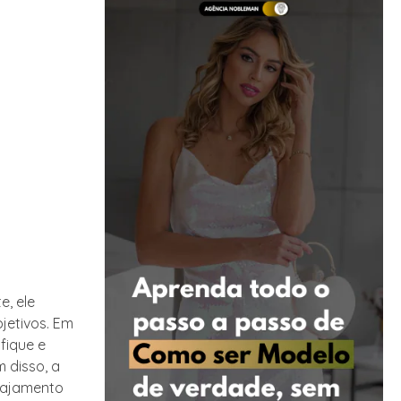
e, ele
jetivos. Em
fique e
 disso, a
gajamento