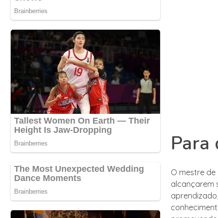
Para 
O mestre de 
alcançarem s
aprendizado,
conhecimento