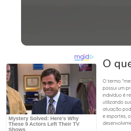
O que
O termo “mes
possui um pr
indivíduo é r
utilizando su
atuação pode
e esportes, 
desenvolvime