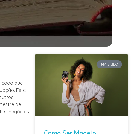
MAIS LIDO
ficado que
uação. Este
outros,
 mestre de
tes, negócios
Como Ser Modelo