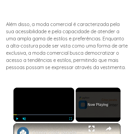
Além disso, a moda comercial é caracterizada pela
sua acessibilidade e pela capacidade de atender a
uma ampla gama de estilos e preferências. Enquanto
a alta-costura pode ser vista como uma forma de arte
exclusiva, a moda comercial busca democratizar o
acesso a tendências e estilos, permitindo que mais
pessoas possam se expressar através da vestimenta.
×
Now Playing
×
Play
Unmute
Fullscreen
Como criar janela no CustomTkinter?