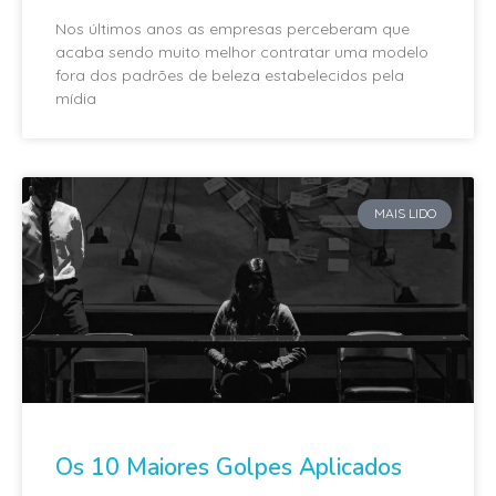
Nos últimos anos as empresas perceberam que
acaba sendo muito melhor contratar uma modelo
fora dos padrões de beleza estabelecidos pela
mídia
MAIS LIDO
Os 10 Maiores Golpes Aplicados