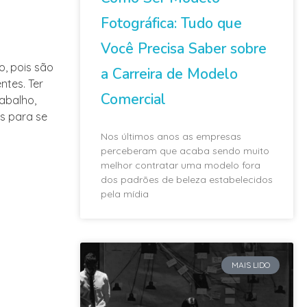
Fotográfica: Tudo que
Você Precisa Saber sobre
o, pois são
a Carreira de Modelo
ntes. Ter
Comercial
abalho,
s para se
Nos últimos anos as empresas
perceberam que acaba sendo muito
melhor contratar uma modelo fora
dos padrões de beleza estabelecidos
pela mídia
MAIS LIDO