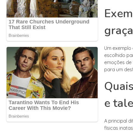
Exemp
graça
Um exemplo d
escolhido pa
emoções de 
para um desf
Quais
e tal
A principal d
físicas inat