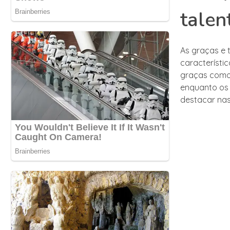
talen
As graças e 
característi
graças como 
enquanto os 
destacar na