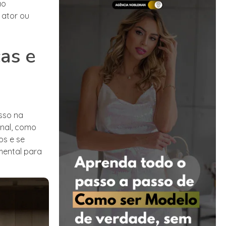
ão
 ator ou
as e
sso na
onal, como
os e se
mental para