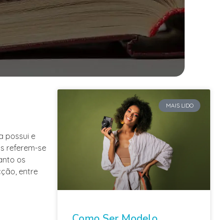
MAIS LIDO
a possui e
s referem-se
uanto os
cção, entre
Como Ser Modelo