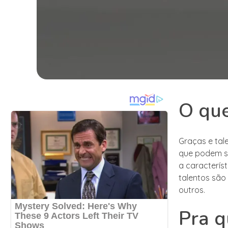
O que
Graças e tal
que podem se
a característ
talentos são
outros.
Pra q