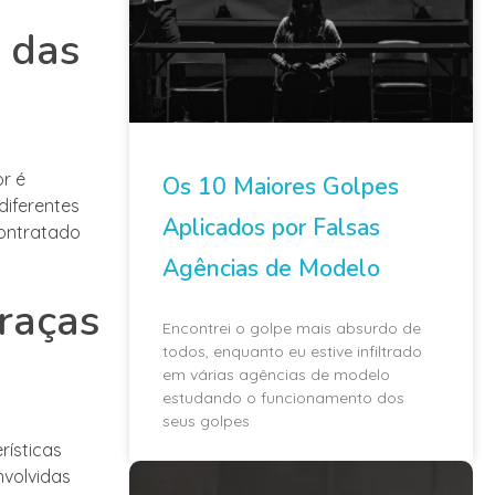
 das
r é
Os 10 Maiores Golpes
diferentes
Aplicados por Falsas
ontratado
Agências de Modelo
graças
Encontrei o golpe mais absurdo de
todos, enquanto eu estive infiltrado
em várias agências de modelo
estudando o funcionamento dos
seus golpes
rísticas
nvolvidas