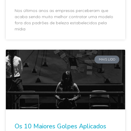
Nos últimos anos as empresas perceberam que
acaba sendo muito melhor contratar uma modelo
fora dos padrões de beleza estabelecidos pela
mídia
MAIS LIDO
Os 10 Maiores Golpes Aplicados