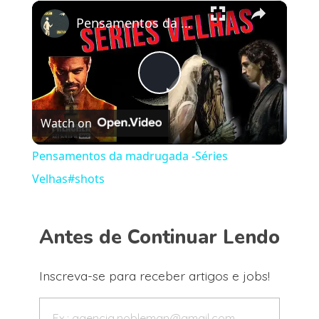
×
Play
Unmute
Fullscreen
Pensamentos da madrugada -Séries Velhas#shots
Play
Watch on
Video
Pensamentos da madrugada -Séries
Velhas#shots
Antes de Continuar Lendo
Inscreva-se para receber artigos e jobs!