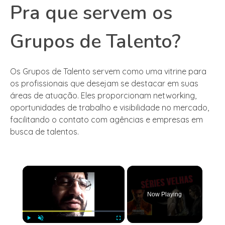
Pra que servem os
Grupos de Talento?
Os Grupos de Talento servem como uma vitrine para
os profissionais que desejam se destacar em suas
áreas de atuação. Eles proporcionam networking,
oportunidades de trabalho e visibilidade no mercado,
facilitando o contato com agências e empresas em
busca de talentos.
×
Now Playing