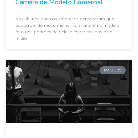
Carreira de Modelo Comercial
Nos últimos anos as empresas perceberam que
acaba sendo muito melhor contratar uma modelo
fora dos padrões de beleza estabelecidos pela
mídia
MAIS LIDO