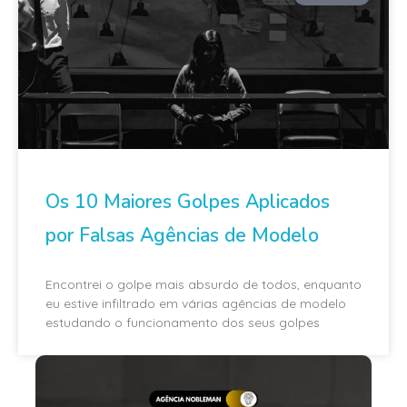
Os 10 Maiores Golpes Aplicados
por Falsas Agências de Modelo
Encontrei o golpe mais absurdo de todos, enquanto
eu estive infiltrado em várias agências de modelo
estudando o funcionamento dos seus golpes