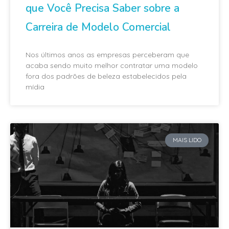
que Você Precisa Saber sobre a
Carreira de Modelo Comercial
Nos últimos anos as empresas perceberam que
acaba sendo muito melhor contratar uma modelo
fora dos padrões de beleza estabelecidos pela
mídia
MAIS LIDO