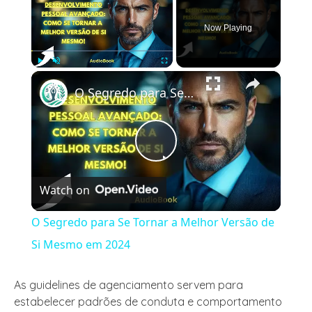
Now Playing
×
Play
Unmute
Fullscreen
O Segredo para Se Tornar a Melhor Versão de Si Mesmo em 2024
Play
Watch on
Video
O Segredo para Se Tornar a Melhor Versão de
Si Mesmo em 2024
As guidelines de agenciamento servem para
estabelecer padrões de conduta e comportamento