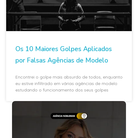
Os 10 Maiores Golpes Aplicados
por Falsas Agências de Modelo
Encontrei o golpe mais absurdo de todos, enquanto
eu estive infiltrado em várias agências de modelo
estudando o funcionamento dos seus golpes