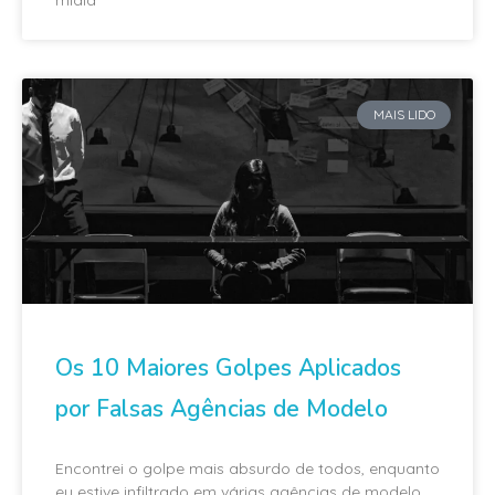
MAIS LIDO
Os 10 Maiores Golpes Aplicados
por Falsas Agências de Modelo
Encontrei o golpe mais absurdo de todos, enquanto
eu estive infiltrado em várias agências de modelo