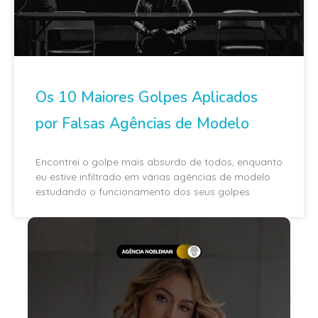
Os 10 Maiores Golpes Aplicados
por Falsas Agências de Modelo
Encontrei o golpe mais absurdo de todos, enquanto
eu estive infiltrado em várias agências de modelo
estudando o funcionamento dos seus golpes