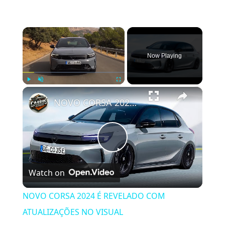
×
Now Playing
×
Play
Unmute
Fullscreen
NOVO CORSA 2024 É REVELADO COM ATUALIZAÇÕES NO VISUAL
Play
Watch on
Video
NOVO CORSA 2024 É REVELADO COM
ATUALIZAÇÕES NO VISUAL