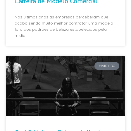
Carreira de Modelo Comercial
Nos últimos anos as empresas perceberam que
acaba sendo muito melhor contratar uma modelo
fora dos padrões de beleza estabelecidos pela
mídia
MAIS LIDO