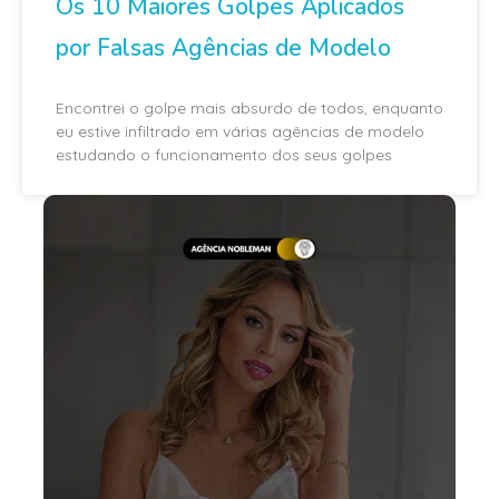
Os 10 Maiores Golpes Aplicados
por Falsas Agências de Modelo
Encontrei o golpe mais absurdo de todos, enquanto
eu estive infiltrado em várias agências de modelo
estudando o funcionamento dos seus golpes