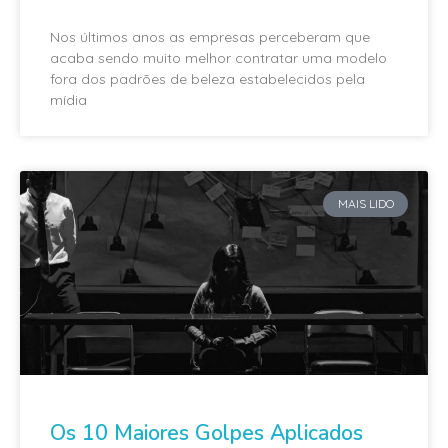
Nos últimos anos as empresas perceberam que
acaba sendo muito melhor contratar uma modelo
fora dos padrões de beleza estabelecidos pela
mídia
MAIS LIDO
Os 10 Maiores Golpes Aplicados