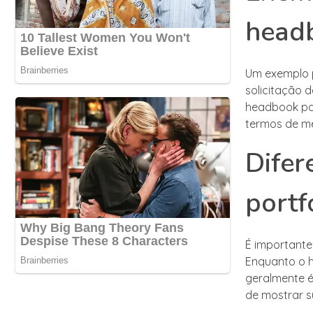
head
Um exemplo 
solicitação 
headbook par
termos de med
Difer
portf
É importante
Enquanto o h
geralmente é
de mostrar su