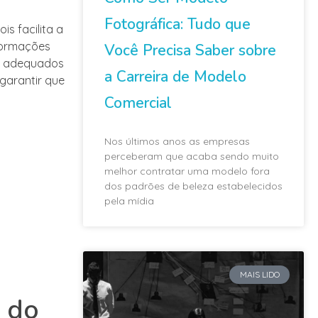
Fotográfica: Tudo que
s facilita a
formações
Você Precisa Saber sobre
is adequados
a Carreira de Modelo
garantir que
Comercial
Nos últimos anos as empresas
perceberam que acaba sendo muito
melhor contratar uma modelo fora
dos padrões de beleza estabelecidos
pela mídia
MAIS LIDO
s do