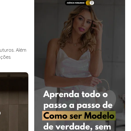
uturos. Além
ações