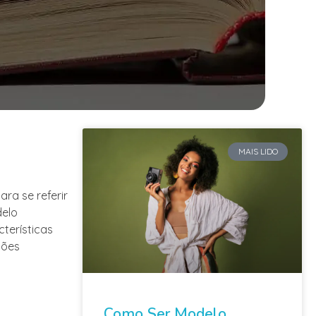
MAIS LIDO
ra se referir
delo
cterísticas
ções
Como Ser Modelo