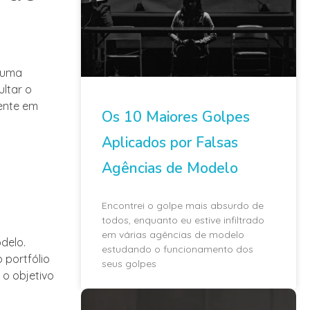
 uma
ltar o
ente em
Os 10 Maiores Golpes
Aplicados por Falsas
Agências de Modelo
Encontrei o golpe mais absurdo de
todos, enquanto eu estive infiltrado
em várias agências de modelo
delo.
estudando o funcionamento dos
 portfólio
seus golpes
 o objetivo