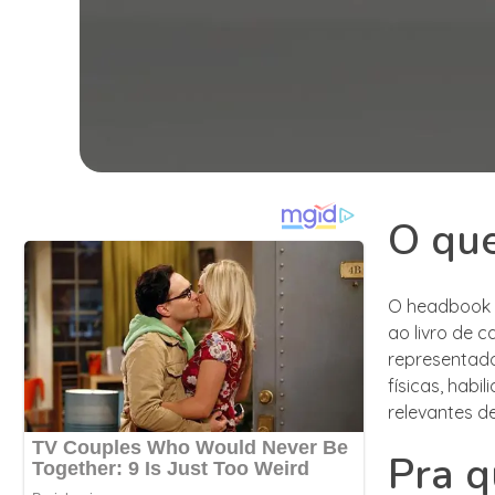
O qu
O headbook é
ao livro de 
representado
físicas, habi
relevantes d
Pra q