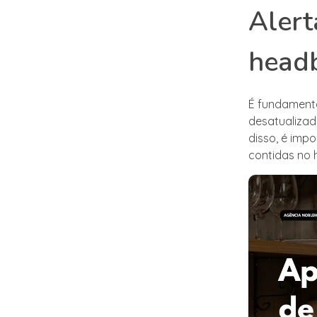
Alert
head
É fundamenta
desatualizad
disso, é imp
contidas no 