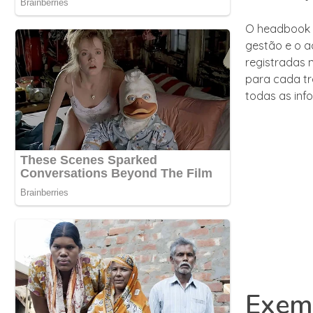
O headbook é
gestão e o 
registradas
para cada tr
todas as inf
Exemp