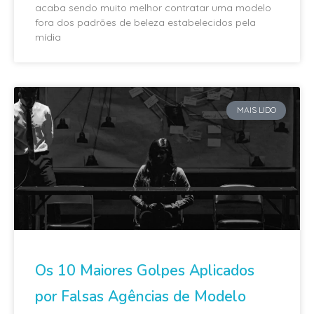
acaba sendo muito melhor contratar uma modelo
fora dos padrões de beleza estabelecidos pela
mídia
MAIS LIDO
Os 10 Maiores Golpes Aplicados
por Falsas Agências de Modelo