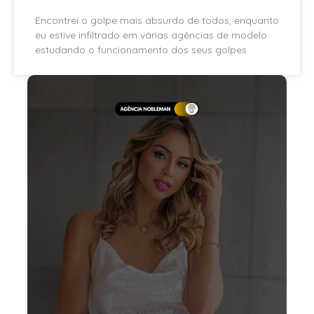
Encontrei o golpe mais absurdo de todos, enquanto
eu estive infiltrado em várias agências de modelo
estudando o funcionamento dos seus golpes