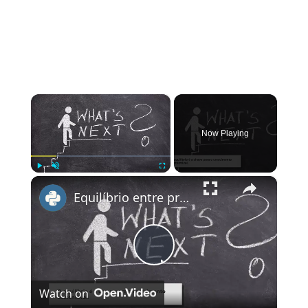
×
Now Playing
×
Play
Unmute
Fullscreen
Equilíbrio entre preguiça e ambição: A chave para o sucesso profissional
Play
Watch on
Video