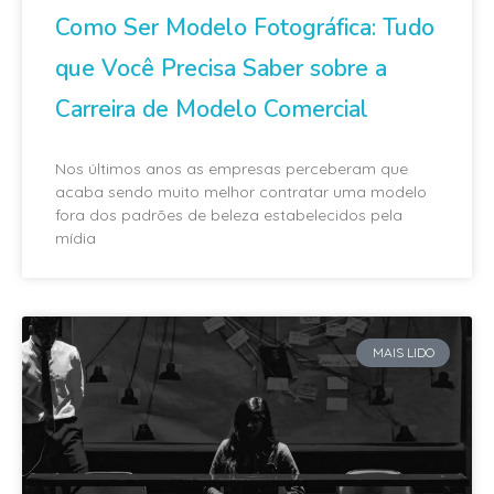
Como Ser Modelo Fotográfica: Tudo
que Você Precisa Saber sobre a
Carreira de Modelo Comercial
Nos últimos anos as empresas perceberam que
acaba sendo muito melhor contratar uma modelo
fora dos padrões de beleza estabelecidos pela
mídia
MAIS LIDO