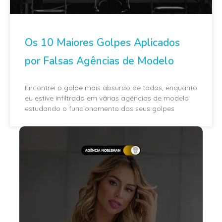
Os 10 Maiores Golpes Aplicados
por Falsas Agências de Modelo
Encontrei o golpe mais absurdo de todos, enquanto
eu estive infiltrado em várias agências de modelo
estudando o funcionamento dos seus golpes