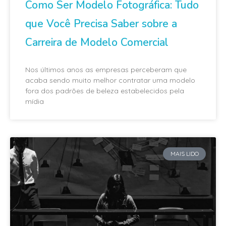
Como Ser Modelo Fotográfica: Tudo
que Você Precisa Saber sobre a
Carreira de Modelo Comercial
Nos últimos anos as empresas perceberam que
acaba sendo muito melhor contratar uma modelo
fora dos padrões de beleza estabelecidos pela
mídia
MAIS LIDO