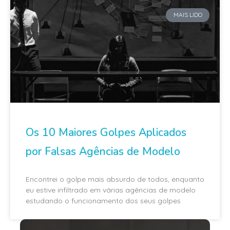
MAIS LIDO
Os 10 Maiores Golpes Aplicados
por Falsas Agências de Modelo
Encontrei o golpe mais absurdo de todos, enquanto
eu estive infiltrado em várias agências de modelo
estudando o funcionamento dos seus golpes