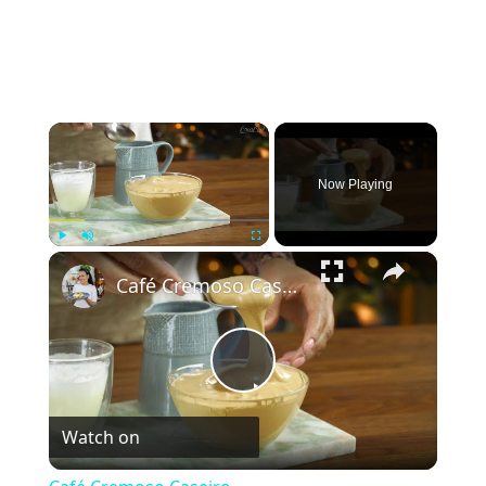
×
Now Playing
×
Play
Unmute
Fullscreen
Café Cremoso Caseiro
Play
Watch on
Video