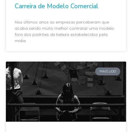
Carreira de Modelo Comercial
Nos últimos anos as empresas perceberam que
acaba sendo muito melhor contratar uma modelo
fora dos padrões de beleza estabelecidos pela
mídia
MAIS LIDO