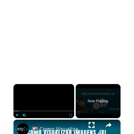
×
Now Playing
×
Play
Unmute
Fullscreen
Como Visualizar Arquivos JXL Online Gratuitamente | Sem Necessidade De Instalação De Software