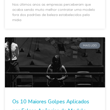
Nos últimos anos as empresas perceberam que
acaba sendo muito melhor contratar uma modelo
fora dos padrões de beleza estabelecidos pela
mídia
MAIS LIDO
Os 10 Maiores Golpes Aplicados