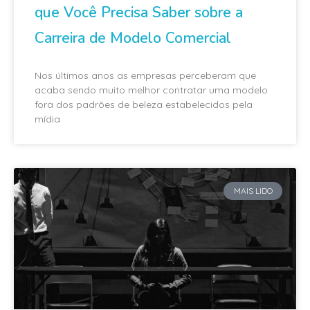
que Você Precisa Saber sobre a
Carreira de Modelo Comercial
Nos últimos anos as empresas perceberam que
acaba sendo muito melhor contratar uma modelo
fora dos padrões de beleza estabelecidos pela
mídia
MAIS LIDO