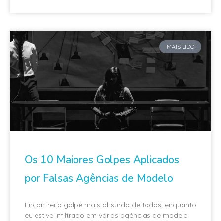
MAIS LIDO
Os 10 Maiores Golpes Aplicados
por Falsas Agências de Modelo
Encontrei o golpe mais absurdo de todos, enquanto
eu estive infiltrado em várias agências de modelo