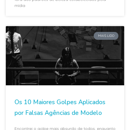
mídia
MAIS LIDO
Os 10 Maiores Golpes Aplicados
por Falsas Agências de Modelo
Encontrei o golpe mais absurdo de todos, enquanto