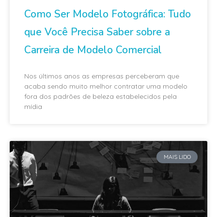
Como Ser Modelo Fotográfica: Tudo
que Você Precisa Saber sobre a
Carreira de Modelo Comercial
Nos últimos anos as empresas perceberam que
acaba sendo muito melhor contratar uma modelo
fora dos padrões de beleza estabelecidos pela
mídia
MAIS LIDO