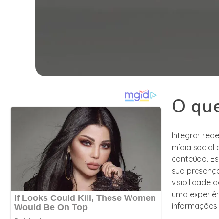
O que
Integrar red
mídia social
conteúdo. Es
sua presença
visibilidade
uma experiên
informações 