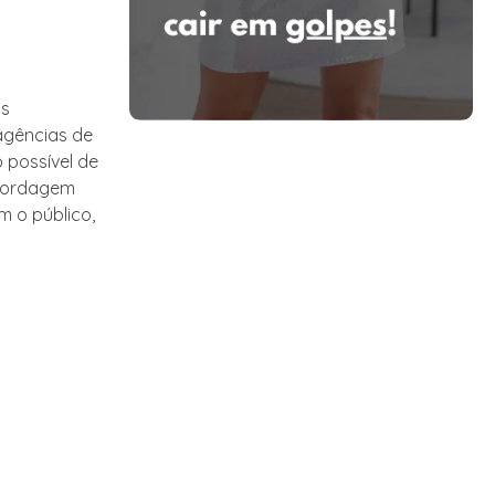
as
 agências de
possível de
abordagem
 o público,