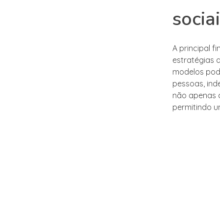
socia
A principal f
estratégias 
modelos pod
pessoas, ind
não apenas a
permitindo u