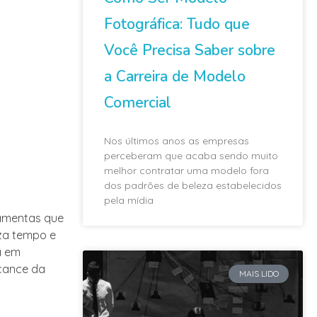
Fotográfica: Tudo que
Você Precisa Saber sobre
a Carreira de Modelo
Comercial
Nos últimos anos as empresas
perceberam que acaba sendo muito
melhor contratar uma modelo fora
dos padrões de beleza estabelecidos
pela mídia
rramentas que
za tempo e
a em
lcance da
MAIS LIDO