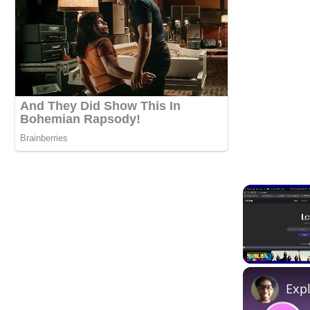
Play
Unmute