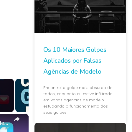
Os 10 Maiores Golpes
Aplicados por Falsas
Agências de Modelo
Encontrei o golpe mais absurdo de
todos, enquanto eu estive infiltrado
em várias agências de modelo
estudando o funcionamento dos
seus golpes
×
Explosão de Criatividade: Crie Imagens Incríveis para Redes Sociais com a Inteligência Artificial!