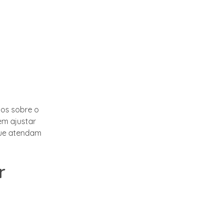
sos sobre o
em ajustar
que atendam
r