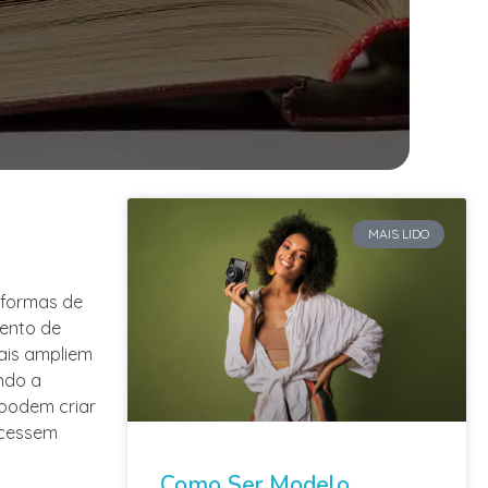
MAIS LIDO
taformas de
mento de
ais ampliem
ando a
 podem criar
acessem
Como Ser Modelo