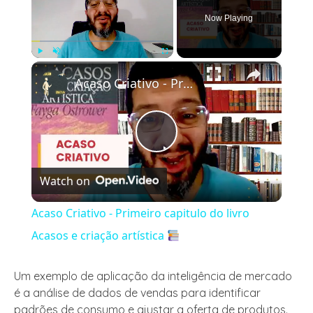
Now Playing
×
Play
Unmute
Fullscreen
Acaso Criativo - Primeiro capitulo do livro Acasos e criação artística
Play
Watch on
Video
Acaso Criativo - Primeiro capitulo do livro
Acasos e criação artística
Um exemplo de aplicação da inteligência de mercado
é a análise de dados de vendas para identificar
padrões de consumo e ajustar a oferta de produtos.