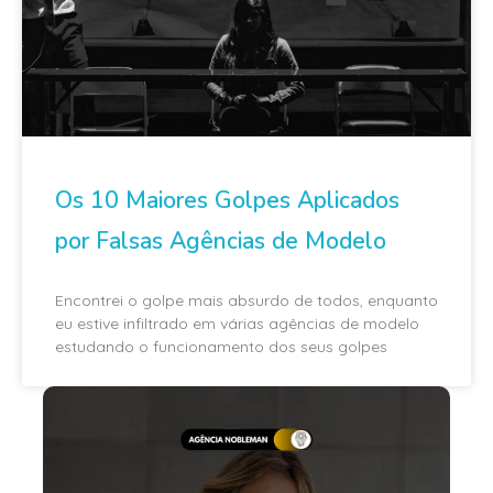
Os 10 Maiores Golpes Aplicados
por Falsas Agências de Modelo
Encontrei o golpe mais absurdo de todos, enquanto
eu estive infiltrado em várias agências de modelo
estudando o funcionamento dos seus golpes