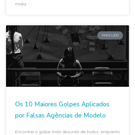
mídia
MAIS LIDO
Os 10 Maiores Golpes Aplicados
por Falsas Agências de Modelo
Encontrei o golpe mais absurdo de todos, enquanto