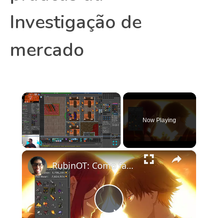
Investigação de
mercado
×
Now Playing
×
Play
Unmute
Fullscreen
RubinOT: Como farmar 2kk de lucro por hora nas Spikes -8
Play