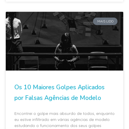
MAIS LIDO
Os 10 Maiores Golpes Aplicados
por Falsas Agências de Modelo
Encontrei o golpe mais absurdo de todos, enquanto
eu estive infiltrado em várias agências de modelo
estudando o funcionamento dos seus golpes