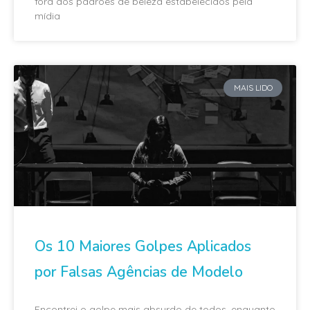
fora dos padrões de beleza estabelecidos pela
mídia
MAIS LIDO
Os 10 Maiores Golpes Aplicados
por Falsas Agências de Modelo
Encontrei o golpe mais absurdo de todos, enquanto