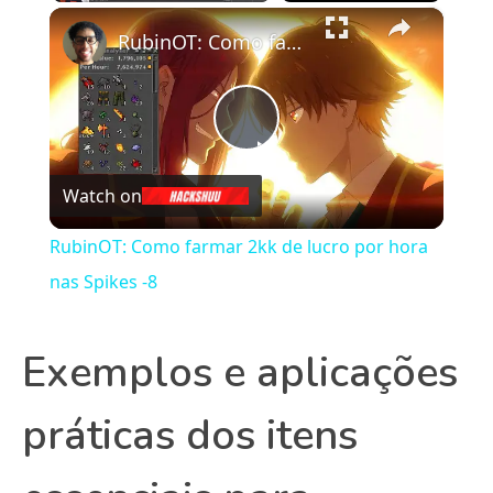
×
Play
Unmute
Fullscreen
RubinOT: Como farmar 2kk de lucro por hora nas Spikes -8
Play
Watch on
Video
RubinOT: Como farmar 2kk de lucro por hora
nas Spikes -8
Exemplos e aplicações
práticas dos itens