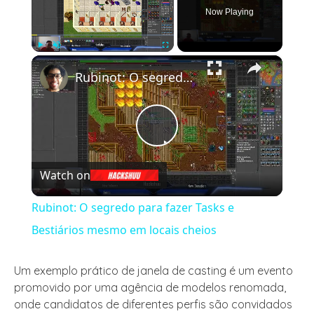
Now Playing
×
Play
Unmute
Fullscreen
Rubinot: O segredo para fazer Tasks e Bestiários mesmo em locais cheios
Play
Watch on
Video
Rubinot: O segredo para fazer Tasks e
Bestiários mesmo em locais cheios
Um exemplo prático de janela de casting é um evento
promovido por uma agência de modelos renomada,
onde candidatos de diferentes perfis são convidados