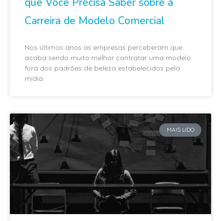
que Você Precisa Saber sobre a
Carreira de Modelo Comercial
Nos últimos anos as empresas perceberam que
acaba sendo muito melhor contratar uma modelo
fora dos padrões de beleza estabelecidos pela
mídia
MAIS LIDO