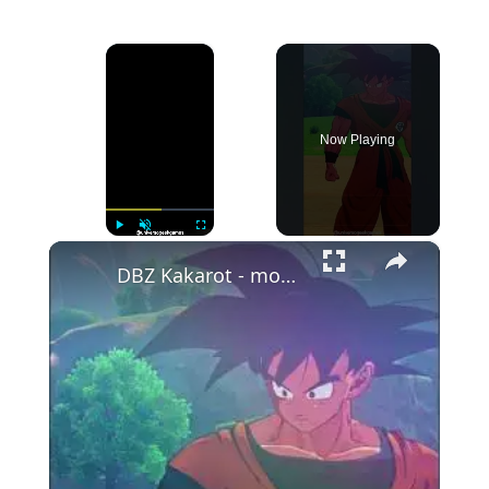
×
Now Playing
×
Play
Unmute
Fullscreen
DBZ Kakarot - momento em que Goku chegou para enfrentar Vegeta - #dbz #gaming #gameplay