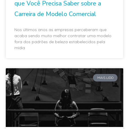
que Você Precisa Saber sobre a
Carreira de Modelo Comercial
Nos últimos anos as empresas perceberam que
acaba sendo muito melhor contratar uma modelo
fora dos padrões de beleza estabelecidos pela
mídia
MAIS LIDO